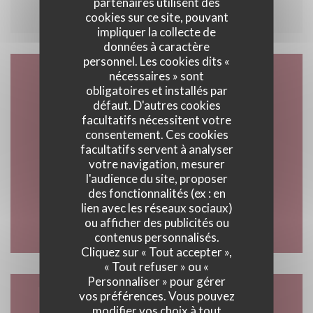
partenaires utilisent des
cookies sur ce site, pouvant
impliquer la collecte de
données à caractère
personnel. Les cookies dits «
nécessaires » sont
Accès/Contact
obligatoires et installés par
défaut. D'autres cookies
facultatifs nécessitent votre
consentement. Ces cookies
facultatifs servent à analyser
((ouvre un
4348 Rte de la Corniche 83700 Saint Raphaël
votre navigation, mesurer
l'audience du site, proposer
04 94 40 62 37
des fonctionnalités (ex : en
lien avec les réseaux sociaux)
ou afficher des publicités ou
Facebook ((ouvre une nouvelle 
Instagram ((ouvre une nou
contenus personnalisés.
Cliquez sur « Tout accepter »,
« Tout refuser » ou «
Personnaliser » pour gérer
vos préférences. Vous pouvez
Nous contacter
modifier vos choix à tout