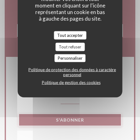
moment en cliquant sur l'icône
représentant un cookie en bas
à gauche des pages du site.
RÉSERVER
Tout accepter
Tout refuser
Personnaliser
Politique de protection des données à caractère
Newsletter
*
personnel
Politique de gestion des cookies
Inscrivez-vous à notre lettre d'information pour recevoir des
communications personnalisées et des offres marketing par
courriel.
S'ABONNER