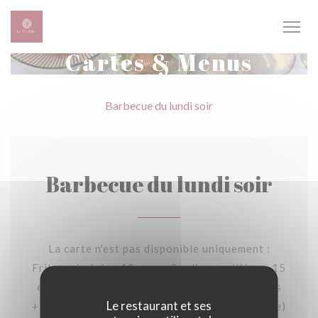
Personnalisation de vos choix en matière de cookies
Cartes & Menus
Barbecue du lundi soir
Barbecue du lundi soir
La carte n'est pas disponible uniquement :
Friture de Jols - 12 euros Sardines grillées - 15
euros Onglet de boeuf à la plancha - 18 euros
Le restaurant et ses
+ accompagnement ( tomates, pommes de terre)