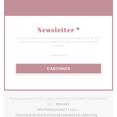
Newsletter
*
Inscrivez-vous à notre lettre d'information pour recevoir des
communications personnalisées et des offres marketing par
courriel.
S'ABONNER
© 2026 LES PAILLOTTES — CRÉATION DE SITE INTERNET RESTAURANT
((OUVRE UNE NOUVELLE FENÊTR
AVEC
ZENCHEF
MENTIONS LÉGALES
CGU
((OUVRE UNE NOUVELLE FENÊTRE))
((OUVRE UNE NOUVELLE FEN
POLITIQUE DE PROTECTION DES DONNÉES À CARACTÈRE