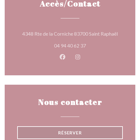
Accès/Contact
((ouvre un
4348 Rte de la Corniche 83700 Saint Raphaël
04 94 40 62 37
Facebook ((ouvre une nouvelle 
Instagram ((ouvre une nou
Nous contacter
RÉSERVER