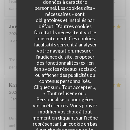
feuille de poissons. Nous avons passé un très bon moment
données à caractère
personnel. Les cookies dits «
dans cet endroit exceptionnel. À découvrir absolument !
nécessaires » sont
obligatoires et installés par
défaut. D'autres cookies
Joëlle
R
facultatifs nécessitent votre
2026-08-04
- 19:30 - Couverts 3
consentement. Ces cookies
Service
:
4
/5
Ambiance
:
4
/5
Cuisine
:
4
/5
Qualité / Prix
:
4
/5
facultatifs servent à analyser
votre navigation, mesurer
l'audience du site, proposer
Très bien rie a dire le cadre un bon rapport qualité prix et du
des fonctionnalités (ex : en
personnel au petit soin je recommande vivement
lien avec les réseaux sociaux)
ou afficher des publicités ou
contenus personnalisés.
Karin
T
Cliquez sur « Tout accepter »,
2026-08-05
- 21:00 - Couverts 4
« Tout refuser » ou «
Personnaliser » pour gérer
Service
:
5
/5
Ambiance
:
5
/5
Cuisine
:
5
/5
Qualité / Prix
:
5
/5
vos préférences. Vous pouvez
modifier vos choix à tout
moment en cliquant sur l'icône
Un très bon restaurant, une cuisine excellente et une
représentant un cookie en bas
ambiance merveilleuse avec une belle vue sur la mer. Nous
à gauche des pages du site.