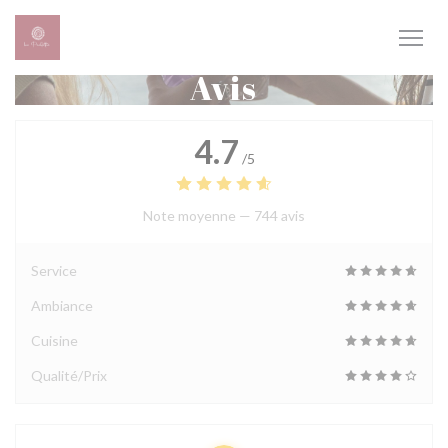
Personnalisation de vos choix en matière de cookies
Avis
4.7
/5
Note moyenne —
744 avis
Service
Ambiance
Cuisine
Qualité/Prix