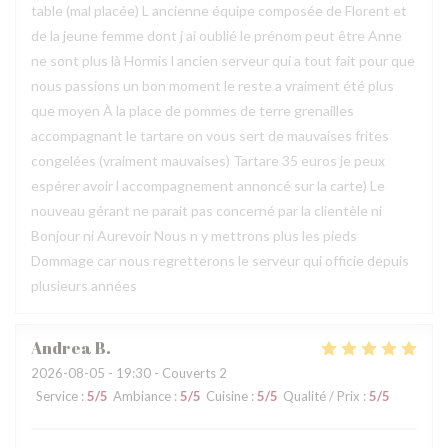
table (mal placée) L ancienne équipe composée de Florent et
de la jeune femme dont j ai oublié le prénom peut être Anne
ne sont plus là Hormis l ancien serveur qui a tout fait pour que
nous passions un bon moment le reste a vraiment été plus
que moyen À la place de pommes de terre grenailles
accompagnant le tartare on vous sert de mauvaises frites
congelées (vraiment mauvaises) Tartare 35 euros je peux
espérer avoir l accompagnement annoncé sur la carte) Le
nouveau gérant ne parait pas concerné par la clientèle ni
Bonjour ni Aurevoir Nous n y mettrons plus les pieds
Dommage car nous regretterons le serveur qui officie depuis
plusieurs années
Andrea
B
2026-08-05
- 19:30 - Couverts 2
Service
:
5
/5
Ambiance
:
5
/5
Cuisine
:
5
/5
Qualité / Prix
:
5
/5