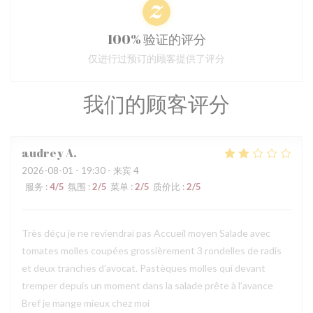
100% 验证的评分
仅进行过预订的顾客提供了评分
我们的顾客评分
audrey
A
2026-08-01
- 19:30 - 来宾 4
服务
:
4
/5
氛围
:
2
/5
菜单
:
2
/5
质价比
:
2
/5
Très déçu je ne reviendrai pas Accueil moyen Salade avec
tomates molles coupées grossièrement 3 rondelles de radis
et deux tranches d’avocat. Pastèques molles qui devant
tremper depuis un moment dans la salade prête à l’avance
Bref je mange mieux chez moi