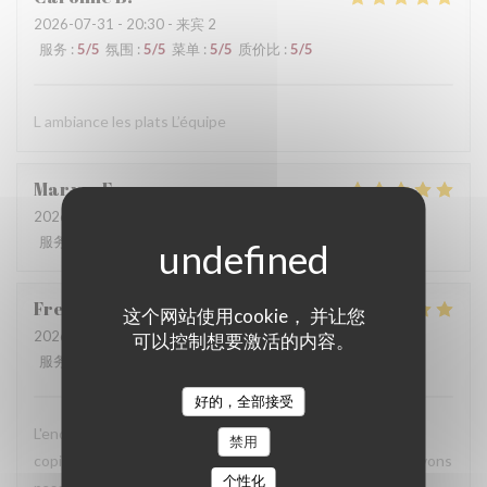
2026-07-31
- 20:30 - 来宾 2
服务
:
5
/5
氛围
:
5
/5
菜单
:
5
/5
质价比
:
5
/5
L ambiance les plats L’équipe
Maryse
E
2026-07-31
- 19:00 - 来宾 4
服务
:
5
/5
氛围
:
5
/5
菜单
:
5
/5
质价比
:
5
/5
Frederic
N
这个网站使用cookie， 并让您
2026-07-31
- 19:30 - 来宾 3
可以控制想要激活的内容。
服务
:
5
/5
氛围
:
5
/5
菜单
:
5
/5
质价比
:
4
/5
好的，全部接受
L'endroit est magnifique, un service au petit soin, plats
禁用
copieux préparés avec soin, dressage impeccable. Nous avons
个性化