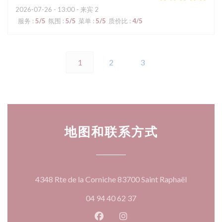
2026-07-26
- 13:00 - 来宾 2
服务
:
5
/5
氛围
:
5
/5
菜单
:
5
/5
质价比
:
4
/5
1
2
3
地图和联系方式
((在新窗口
4348 Rte de la Corniche 83700 Saint Raphaël
04 94 40 62 37