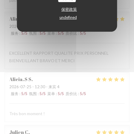
passé un très bon moment.
保密政策
undefined
Aline
D
2026-07-31
- 12:00 - 来宾 14
服务
:
5
/5
氛围
:
5
/5
菜单
:
5
/5
质价比
:
5
/5
EXCELLENT RAPPORT QUALITE PRIX PERSONNEL
BIENVEILLANT BRAVO ET MERCI
Alicia.S
S
2026-07-25
- 12:30 - 来宾 4
服务
:
5
/5
氛围
:
5
/5
菜单
:
5
/5
质价比
:
5
/5
Très bon moment !
Julien
C