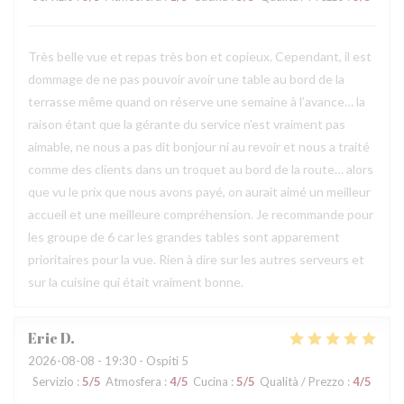
Très belle vue et repas très bon et copieux. Cependant, il est
dommage de ne pas pouvoir avoir une table au bord de la
terrasse même quand on réserve une semaine à l’avance… la
raison étant que la gérante du service n’est vraiment pas
aimable, ne nous a pas dit bonjour ni au revoir et nous a traité
comme des clients dans un troquet au bord de la route… alors
que vu le prix que nous avons payé, on aurait aimé un meilleur
accueil et une meilleure compréhension. Je recommande pour
les groupe de 6 car les grandes tables sont apparement
prioritaires pour la vue. Rien à dire sur les autres serveurs et
sur la cuisine qui était vraiment bonne.
Eric
D
2026-08-08
- 19:30 - Ospiti 5
Servizio
:
5
/5
Atmosfera
:
4
/5
Cucina
:
5
/5
Qualità / Prezzo
:
4
/5