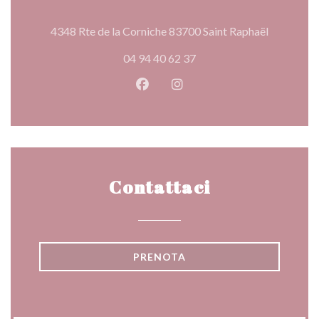
((apre una
4348 Rte de la Corniche 83700 Saint Raphaël
04 94 40 62 37
Facebook ((apre una nuova fines
Instagram ((apre una nuov
Contattaci
PRENOTA