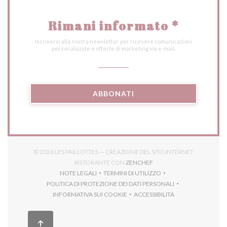
Rimani informato
*
Iscriversi alla nostra newsletter per ricevere comunicazioni
personalizzate e offerte di marketing via e-mail.
ABBONATI
© 2026 LES PAILLOTTES — CREAZIONE DEL SITO INTERNET
((APRE UNA NUOVA FINES
RISTORANTE CON
ZENCHEF
NOTE LEGALI
TERMINI DI UTILIZZO
((APRE UNA NUOVA FINESTRA))
((APRE UNA NUOVA FINESTRA))
POLITICA DI PROTEZIONE DEI DATI PERSONALI
((APRE UNA NUOVA FINESTRA))
INFORMATIVA SUI COOKIE
ACCESSIBILITA
((APRE UNA NUOVA FINESTRA))
((APRE UNA NUOVA FINES