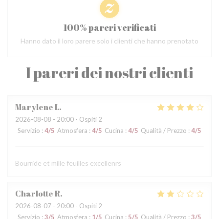
100% pareri verificati
Hanno dato il loro parere solo i clienti che hanno prenotato
I pareri dei nostri clienti
Marylene
L
2026-08-08
- 20:00 - Ospiti 2
Servizio
:
4
/5
Atmosfera
:
4
/5
Cucina
:
4
/5
Qualità / Prezzo
:
4
/5
Bourride et mille feuilles excellenrs
Charlotte
R
2026-08-07
- 20:00 - Ospiti 2
Servizio
:
3
/5
Atmosfera
:
1
/5
Cucina
:
5
/5
Qualità / Prezzo
:
3
/5