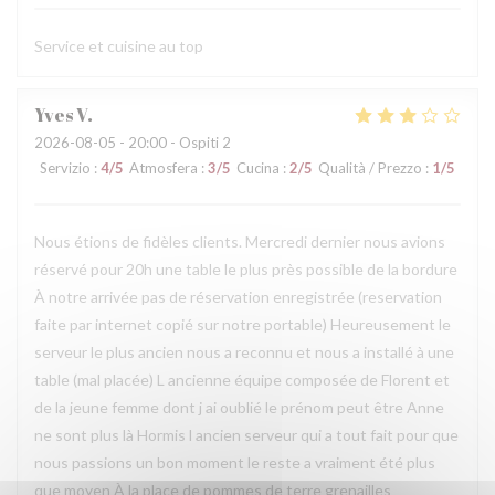
Service et cuisine au top
Yves
V
2026-08-05
- 20:00 - Ospiti 2
Servizio
:
4
/5
Atmosfera
:
3
/5
Cucina
:
2
/5
Qualità / Prezzo
:
1
/5
Nous étions de fidèles clients. Mercredi dernier nous avions
réservé pour 20h une table le plus près possible de la bordure
À notre arrivée pas de réservation enregistrée (reservation
faite par internet copié sur notre portable) Heureusement le
serveur le plus ancien nous a reconnu et nous a installé à une
table (mal placée) L ancienne équipe composée de Florent et
de la jeune femme dont j ai oublié le prénom peut être Anne
ne sont plus là Hormis l ancien serveur qui a tout fait pour que
nous passions un bon moment le reste a vraiment été plus
que moyen À la place de pommes de terre grenailles