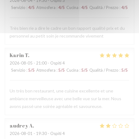
2026-08-04
- 19:30 - Ospiti 3
Servizio
:
4
/5
Atmosfera
:
4
/5
Cucina
:
4
/5
Qualità / Prezzo
:
4
/5
Très bien rie a dire le cadre un bon rapport qualité prix et du
personnel au petit soin je recommande vivement
Karin
T
2026-08-05
- 21:00 - Ospiti 4
Servizio
:
5
/5
Atmosfera
:
5
/5
Cucina
:
5
/5
Qualità / Prezzo
:
5
/5
Un très bon restaurant, une cuisine excellente et une
ambiance merveilleuse avec une belle vue sur la mer. Nous
avons passé une soirée agréable et savoureuse.
audrey
A
2026-08-01
- 19:30 - Ospiti 4