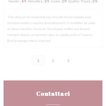
Servizio
:
4
/5
Atmosfera
:
2
/5
Cucina
:
2
/5
Qualità / Prezzo
:
2
/5
Très déçu je ne reviendrai pas Accueil moyen Salade avec
tomates molles coupées grossièrement 3 rondelles de radis
et deux tranches d’avocat. Pastèques molles qui devant
tremper depuis un moment dans la salade prête à l’avance
Bref je mange mieux chez moi
1
2
3
Contattaci