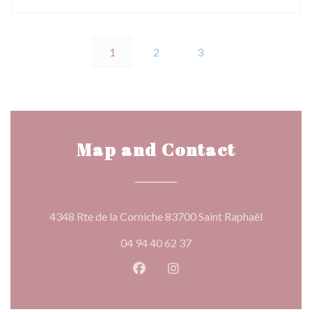
1
2
3
Map and Contact
((opens in
4348 Rte de la Corniche 83700 Saint Raphaël
04 94 40 62 37
Facebook ((opens in a new wind
Instagram ((opens in a n