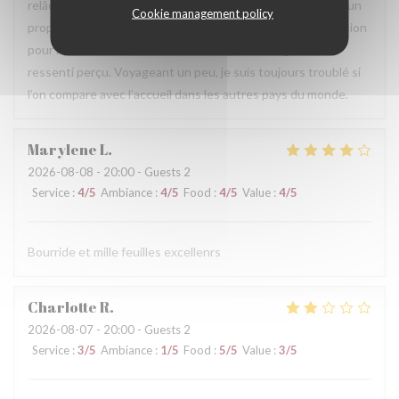
relâchement est long à revenir. Peut être que l’absence d’un
Cookie management policy
propriétaire qui imprime son image, son identité et sa passion
pour la restauration et l’accueil n’est pas étrangère au
ressenti perçu. Voyageant un peu, je suis toujours troublé si
l’on compare avec l’accueil dans les autres pays du monde.
Marylene
L
2026-08-08
- 20:00 - Guests 2
Service
:
4
/5
Ambiance
:
4
/5
Food
:
4
/5
Value
:
4
/5
Bourride et mille feuilles excellenrs
Charlotte
R
2026-08-07
- 20:00 - Guests 2
Service
:
3
/5
Ambiance
:
1
/5
Food
:
5
/5
Value
:
3
/5