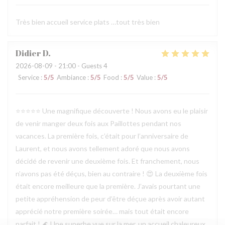
Très bien accueil service plats …tout très bien
Didier
D
2026-08-09
- 21:00 - Guests 4
Service
:
5
/5
Ambiance
:
5
/5
Food
:
5
/5
Value
:
5
/5
⭐⭐⭐⭐⭐ Une magnifique découverte ! Nous avons eu le plaisir
de venir manger deux fois aux Paillottes pendant nos
vacances. La première fois, c’était pour l’anniversaire de
Laurent, et nous avons tellement adoré que nous avons
décidé de revenir une deuxième fois. Et franchement, nous
n’avons pas été déçus, bien au contraire ! 😍 La deuxième fois
était encore meilleure que la première. J’avais pourtant une
petite appréhension de peur d’être déçue après avoir autant
apprécié notre première soirée… mais tout était encore
parfait ! 🌊 Une superbe vue sur la mer, un accueil chaleureux,