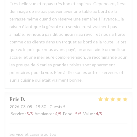
Très belle vue et repas très bon et copieux. Cependant, il est
dommage de ne pas pouvoir avoir une table au bord de la
terrasse même quand on réserve une semaine à l’avance… la
raison étant que la gérante du service n’est vraiment pas
aimable, ne nous a pas dit bonjour ni au revoir et nous a traité
comme des clients dans un troquet au bord de la route… alors
que vu le prix que nous avons payé, on aurait aimé un meilleur
accueil et une meilleure compréhension. Je recommande pour
les groupe de 6 car les grandes tables sont apparement
prioritaires pour la vue. Rien à dire sur les autres serveurs et
sur la cuisine qui était vraiment bonne.
Eric
D
2026-08-08
- 19:30 - Guests 5
Service
:
5
/5
Ambiance
:
4
/5
Food
:
5
/5
Value
:
4
/5
Service et cuisine au top