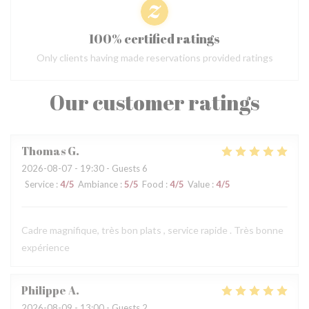
100% certified ratings
Only clients having made reservations provided ratings
Our customer ratings
Thomas
G
2026-08-07
- 19:30 - Guests 6
Service
:
4
/5
Ambiance
:
5
/5
Food
:
4
/5
Value
:
4
/5
Cadre magnifique, très bon plats , service rapide . Très bonne
expérience
Philippe
A
2026-08-09
- 13:00 - Guests 2