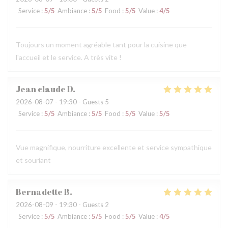
Service
:
5
/5
Ambiance
:
5
/5
Food
:
5
/5
Value
:
4
/5
Toujours un moment agréable tant pour la cuisine que
l'accueil et le service. A très vite !
Jean claude
D
2026-08-07
- 19:30 - Guests 5
Service
:
5
/5
Ambiance
:
5
/5
Food
:
5
/5
Value
:
5
/5
Vue magnifique, nourriture excellente et service sympathique
et souriant
Bernadette
B
2026-08-09
- 19:30 - Guests 2
Service
:
5
/5
Ambiance
:
5
/5
Food
:
5
/5
Value
:
4
/5