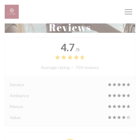
Personalizing your cookie choices
Reviews
4.7
/5
Average rating —
754 reviews
Service
Ambiance
Menus
Value