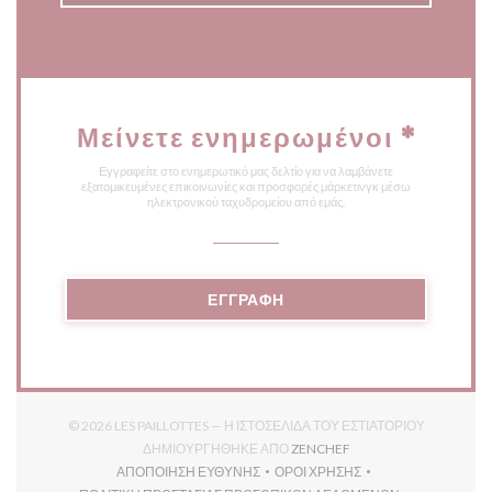
Μείνετε ενημερωμένοι
*
Εγγραφείτε στο ενημερωτικό μας δελτίο για να λαμβάνετε
εξατομικευμένες επικοινωνίες και προσφορές μάρκετινγκ μέσω
ηλεκτρονικού ταχυδρομείου από εμάς.
ΕΓΓΡΑΦΉ
© 2026 LES PAILLOTTES — Η ΙΣΤΟΣΕΛΊΔΑ ΤΟΥ ΕΣΤΙΑΤΟΡΊΟΥ
((ΑΝΟΊΓΕΙ ΣΕ ΝΈΟ ΠΑΡ
ΔΗΜΙΟΥΡΓΉΘΗΚΕ ΑΠΌ
ZENCHEF
ΑΠΟΠΟΊΗΣΗ ΕΥΘΎΝΗΣ
ΌΡΟΙ ΧΡΉΣΗΣ
((ΑΝΟΊΓΕΙ ΣΕ ΝΈΟ ΠΑΡΆΘΥΡΟ))
((ΑΝΟΊΓΕΙ ΣΕ ΝΈΟ ΠΑΡΆΘΥ