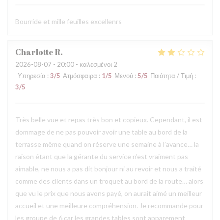
Bourride et mille feuilles excellenrs
Charlotte
R
2026-08-07
- 20:00 - καλεσμένοι 2
Υπηρεσία
:
3
/5
Ατμόσφαιρα
:
1
/5
Μενού
:
5
/5
Ποιότητα / Τιμή
:
3
/5
Très belle vue et repas très bon et copieux. Cependant, il est
dommage de ne pas pouvoir avoir une table au bord de la
terrasse même quand on réserve une semaine à l’avance… la
raison étant que la gérante du service n’est vraiment pas
aimable, ne nous a pas dit bonjour ni au revoir et nous a traité
comme des clients dans un troquet au bord de la route… alors
que vu le prix que nous avons payé, on aurait aimé un meilleur
accueil et une meilleure compréhension. Je recommande pour
les groupe de 6 car les grandes tables sont apparement