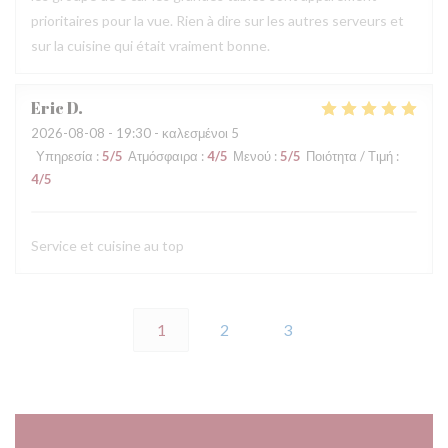
prioritaires pour la vue. Rien à dire sur les autres serveurs et
sur la cuisine qui était vraiment bonne.
Eric
D
2026-08-08
- 19:30 - καλεσμένοι 5
Υπηρεσία
:
5
/5
Ατμόσφαιρα
:
4
/5
Μενού
:
5
/5
Ποιότητα / Τιμή
:
4
/5
Service et cuisine au top
1
2
3