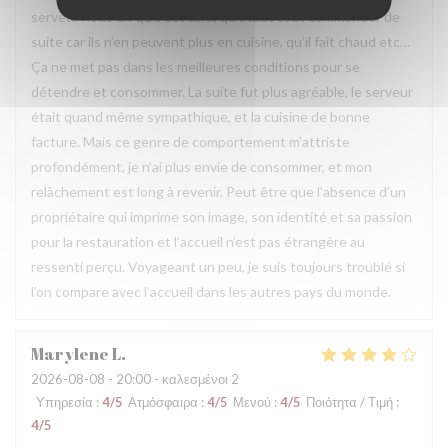
serveur nous dit qu’il est tard, qu’il faut tout commander de
suite car ils n’en peuvent plus en cuisine, qu’il fait chaud etc…
Ça ne met pas dans les meilleures conditions pour se
détendre et consommer. La suite fut plus agréable, le serveur
était quand même sympathique, et la cuisine de bonne
facture. Mais ce genre de comportement m’attriste
profondément, je n’ai plus envie de consommer, et mon
relâchement est long à revenir. Peut être que l’absence d’un
propriétaire qui imprime son image, son identité et sa passion
pour la restauration et l’accueil n’est pas étrangère au
ressenti perçu. Voyageant un peu, je suis toujours troublé si
l’on compare avec l’accueil dans les autres pays du monde.
Marylene
L
2026-08-08
- 20:00 - καλεσμένοι 2
Υπηρεσία
:
4
/5
Ατμόσφαιρα
:
4
/5
Μενού
:
4
/5
Ποιότητα / Τιμή
:
4
/5