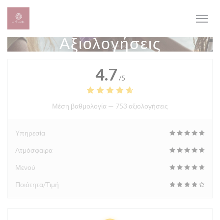
Πίνακας διαχείρισης "Μπισκότων" (Cookies)
Αξιολογήσεις
4.7
/5
Μέση βαθμολογία —
753 αξιολογήσεις
Υπηρεσία
Ατμόσφαιρα
Μενού
Ποιότητα/Τιμή