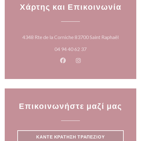
Χάρτης και Επικοινωνία
((ανοίγει 
4348 Rte de la Corniche 83700 Saint Raphaël
04 94 40 62 37
Facebook ((ανοίγει σε νέο παρά
Instagram ((ανοίγει σε νέ
Επικοινωνήστε μαζί μας
ΚΆΝΤΕ ΚΡΆΤΗΣΗ ΤΡΑΠΕΖΙΟΎ