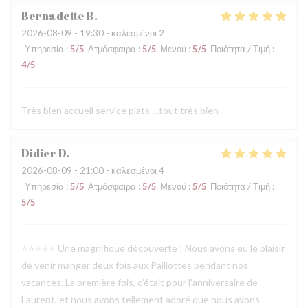
Bernadette
B
2026-08-09
- 19:30 - καλεσμένοι 2
Υπηρεσία
:
5
/5
Ατμόσφαιρα
:
5
/5
Μενού
:
5
/5
Ποιότητα / Τιμή
:
4
/5
Très bien accueil service plats …tout très bien
Didier
D
2026-08-09
- 21:00 - καλεσμένοι 4
Υπηρεσία
:
5
/5
Ατμόσφαιρα
:
5
/5
Μενού
:
5
/5
Ποιότητα / Τιμή
:
5
/5
⭐⭐⭐⭐⭐ Une magnifique découverte ! Nous avons eu le plaisir
de venir manger deux fois aux Paillottes pendant nos
vacances. La première fois, c’était pour l’anniversaire de
Laurent, et nous avons tellement adoré que nous avons