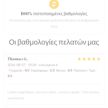
100% πιστοποιημένες βαθμολογίες
Οι πελάτες μας που έκαναν κράτηση έδωσαν τη βαθμολογία
τους
Οι βαθμολογίες πελατών μας
Thomas
G
2026-08-07
- 19:30 - καλεσμένοι 6
Υπηρεσία
:
4
/5
Ατμόσφαιρα
:
5
/5
Μενού
:
4
/5
Ποιότητα / Τιμή
:
4
/5
Cadre magnifique, très bon plats , service rapide . Très bonne
expérience