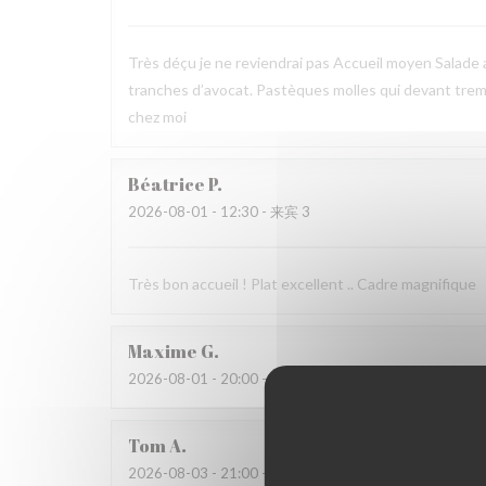
Très déçu je ne reviendrai pas Accueil moyen Salade
tranches d’avocat. Pastèques molles qui devant trem
chez moi
Béatrice
P
2026-08-01
- 12:30 - 来宾 3
Très bon accueil ! Plat excellent .. Cadre magnifique
Maxime
G
2026-08-01
- 20:00 - 来宾 3
Tom
A
2026-08-03
- 21:00 - 来宾 2