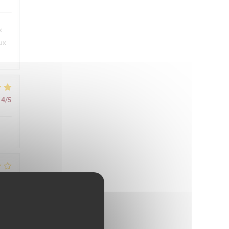
x
ux
4
/5
2
/5
5
/5