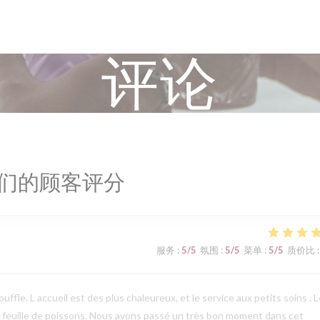
评论
们的顾客评分
服务
:
5
/5
氛围
:
5
/5
菜单
:
5
/5
质价比
:
ffle. L accueil est des plus chaleureux, et le service aux petits soins . 
le feuille de poissons. Nous avons passé un très bon moment dans cet