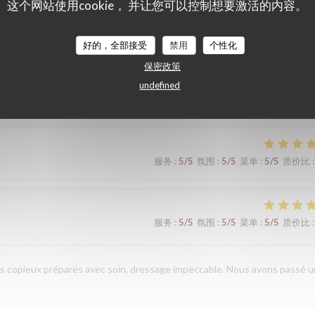
这个网站使用cookie， 并让您可以控制想要激活的内容。
好的，全部接受
禁用
个性化
服务
:
5
/5
氛围
:
5
/5
菜单
:
5
/5
质价比
:
保密政策
undefined
服务
:
5
/5
氛围
:
5
/5
菜单
:
5
/5
质价比
:
服务
:
5
/5
氛围
:
5
/5
菜单
:
5
/5
质价比
:
lats copieux préparés avec soin, dressage impeccable. Nous avons passé u