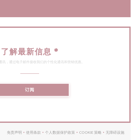
了解最新信息
*
通讯，通过电子邮件接收我们的个性化通讯和营销优惠。
订阅
免责声明
使用条款
个人数据保护政策
COOKIE 策略
无障碍设施
((在新窗口中打开))
((在新窗口中打开))
((在新窗口中打开))
((在新窗口中打开))
((在新窗口中打