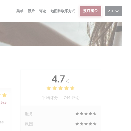
预订餐位
菜单
照片
评论
地图和联系方式
ZH
4.7
/5
平均评分 —
744 评论
5
/5
服务
Les
氛围