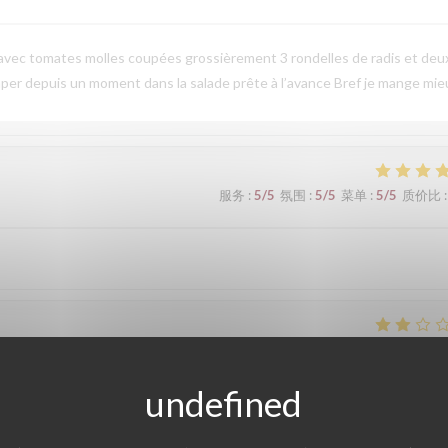
 avec tomates molles coupées grossièrement 3 rondelles de radis et deu
per depuis un moment dans la salade prête à l’avance Bref je mange mie
服务
:
5
/5
氛围
:
5
/5
菜单
:
5
/5
质价比
:
服务
:
2
/5
氛围
:
3
/5
菜单
:
2
/5
质价比
:
服务
:
5
/5
氛围
:
5
/5
菜单
:
5
/5
质价比
: