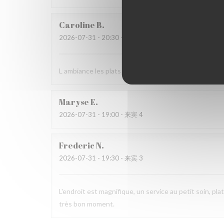
Caroline
B
2026-07-31
- 20:30 - 来宾 2
L ambiance les plats L’équipe
Maryse
E
2026-07-31
- 19:00 - 来宾 4
Frederic
N
2026-07-31
- 19:30 - 来宾 3
L'endroit est magnifique, un service au petit soin, p
très bon moment.