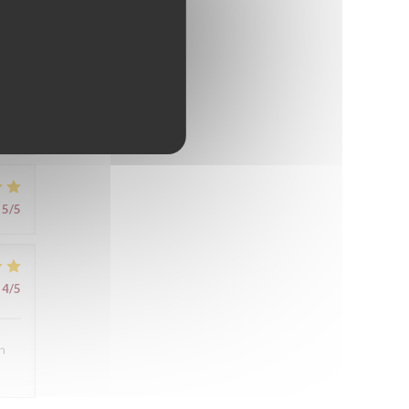
5
/5
5
/5
4
/5
n