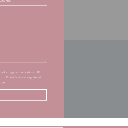
of marketing communications. UK
.uk
. US residents can register at
e our
privacy policy
.