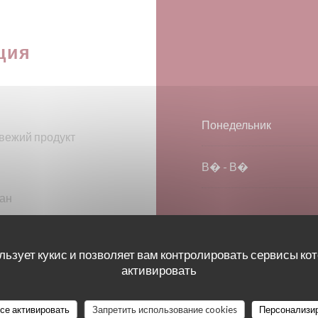
ция
Понедельник
свежий продукт
В�
-
В�
ан
льзует кукис и позволяет вам контролировать сервисы ко
овка на 50 м, Доступ
активировать
все активировать
Запретить использование cookies
Персонализи