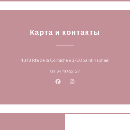
Карта и контакты
((открыва
4348 Rte de la Corniche 83700 Saint Raphaël
04 94 40 62 37
Facebook ((открывается в ново
Instagram ((открывается