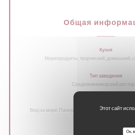
Общая информа
Кухня
Морепродукты, творческий, домашний, 
Тип заведения
Средиземноморский рестор
Услуги
Этот сайт испо
Вид на море, Панорамный вид, Бесплатная парк
для инвалидов, терраса
Ок, 