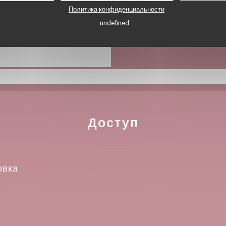
Политика конфиденциальности
а, American Express,
undefined
Доступ
овка