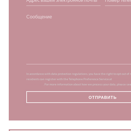
In accordance with data protection regulations, you have the right to opt out 
residents can register with the Telephone Preference Service at
tpsonline.org
donotcall.gov
. For more information about how we process your data, please se