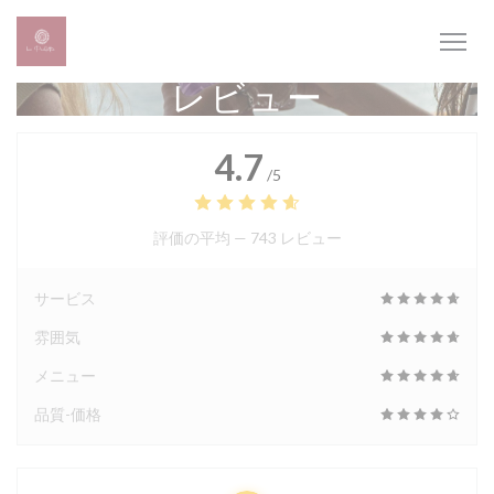
クッキー利用の管理について
レビュー
4.7
/5
評価の平均 —
743 レビュー
サービス
雰囲気
メニュー
品質-価格