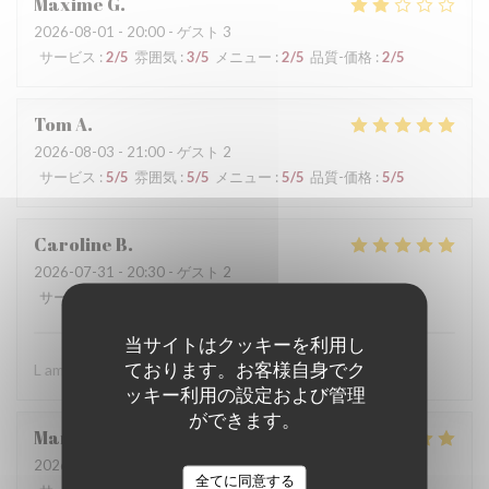
Maxime
G
2026-08-01
- 20:00 - ゲスト 3
サービス
:
2
/5
雰囲気
:
3
/5
メニュー
:
2
/5
品質-価格
:
2
/5
Tom
A
2026-08-03
- 21:00 - ゲスト 2
サービス
:
5
/5
雰囲気
:
5
/5
メニュー
:
5
/5
品質-価格
:
5
/5
Caroline
B
2026-07-31
- 20:30 - ゲスト 2
サービス
:
5
/5
雰囲気
:
5
/5
メニュー
:
5
/5
品質-価格
:
5
/5
当サイトはクッキーを利用し
ております。お客様自身でク
L ambiance les plats L’équipe
ッキー利用の設定および管理
ができます。
Maryse
E
2026-07-31
- 19:00 - ゲスト 4
全てに同意する