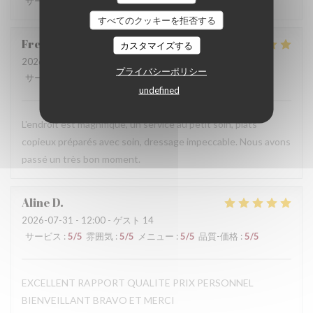
サービス
:
5
/5
雰囲気
:
5
/5
メニュー
:
5
/5
品質-価格
:
5
/5
すべてのクッキーを拒否する
Frederic
N
カスタマイズする
2026-07-31
- 19:30 - ゲスト 3
プライバシーポリシー
サービス
:
5
/5
雰囲気
:
5
/5
メニュー
:
5
/5
品質-価格
:
4
/5
undefined
L'endroit est magnifique, un service au petit soin, plats
copieux préparés avec soin, dressage impeccable. Nous avons
passé un très bon moment.
Aline
D
2026-07-31
- 12:00 - ゲスト 14
サービス
:
5
/5
雰囲気
:
5
/5
メニュー
:
5
/5
品質-価格
:
5
/5
EXCELLENT RAPPORT QUALITE PRIX PERSONNEL
BIENVEILLANT BRAVO ET MERCI