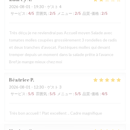
2026-08-01
- 19:30 - ゲスト 4
サービス
:
4
/5
雰囲気
:
2
/5
メニュー
:
2
/5
品質-価格
:
2
/5
Très déçu je ne reviendrai pas Accueil moyen Salade avec
tomates molles coupées grossièrement 3 rondelles de radis
et deux tranches d’avocat. Pastèques molles qui devant
tremper depuis un moment dans la salade prête à l’avance
Bref je mange mieux chez moi
Béatrice
P
2026-08-01
- 12:30 - ゲスト 3
サービス
:
5
/5
雰囲気
:
5
/5
メニュー
:
5
/5
品質-価格
:
4
/5
Très bon accueil ! Plat excellent .. Cadre magnifique