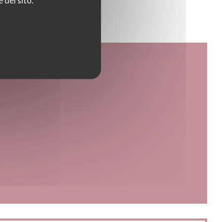
 del sito.
 nuova finestra))
tra))
a finestra))