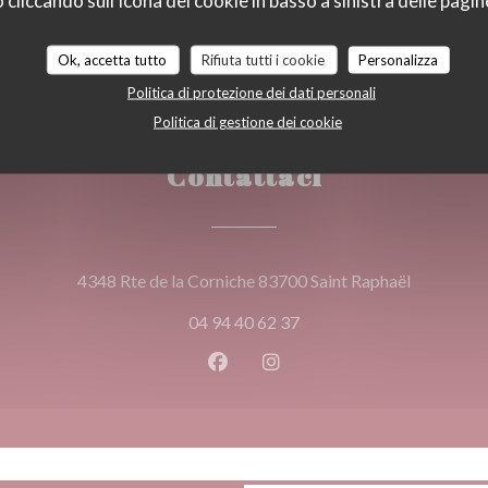
liccando sull'icona del cookie in basso a sinistra delle pagine
Ok, accetta tutto
Rifiuta tutti i cookie
Personalizza
Politica di protezione dei dati personali
Politica di gestione dei cookie
Contattaci
((apre una
4348 Rte de la Corniche 83700 Saint Raphaël
04 94 40 62 37
Facebook ((apre una nuova fines
Instagram ((apre una nuov