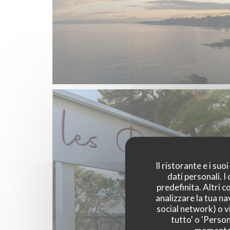
Il ristorante e i su
dati personali. 
predefinita. Altri 
analizzare la tua na
social network) o vi
tutto' o 'Person