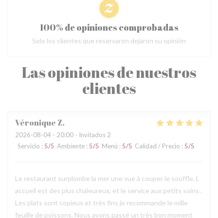
100% de opiniones comprobadas
Solo los clientes que reservaron dejaron su opinión
Las opiniones de nuestros
clientes
Véronique
Z
2026-08-04
- 20:00 - Invitados 2
Servicio
:
5
/5
Ambiente
:
5
/5
Menú
:
5
/5
Calidad / Precio
:
5
/5
Le restaurant surplombe la mer une vue à couper le souffle. L
accueil est des plus chaleureux, et le service aux petits soins .
Les plats sont copieux et très fins je recommande le mille
feuille de poissons. Nous avons passé un très bon moment