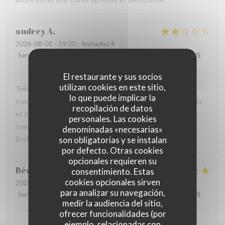
audrey
A
2026-08-01
- 19:30 - Invitados 4
Servicio
:
4
/5
Ambiente
:
2
/5
Menú
:
2
/5
Calidad / Precio
:
2
/5
El restaurante y sus socios
utilizan cookies en este sitio,
Très déçu je ne reviendrai pas Accueil moyen Salade avec
lo que puede implicar la
tomates molles coupées grossièrement 3 rondelles de radis
recopilación de datos
et deux tranches d’avocat. Pastèques molles qui devant
personales. Las cookies
tremper depuis un moment dans la salade prête à l’avance
denominadas «necesarias»
Bref je mange mieux chez moi
son obligatorias y se instalan
por defecto. Otras cookies
opcionales requieren su
Béatrice
P
consentimiento. Estas
cookies opcionales sirven
2026-08-01
- 12:30 - Invitados 3
para analizar su navegación,
Servicio
:
5
/5
Ambiente
:
5
/5
Menú
:
5
/5
Calidad / Precio
:
4
/5
medir la audiencia del sitio,
ofrecer funcionalidades (por
ejemplo, relacionadas con