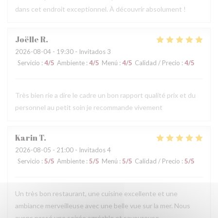
dans cet endroit exceptionnel. À découvrir absolument !
Joëlle
R
2026-08-04
- 19:30 - Invitados 3
Servicio
:
4
/5
Ambiente
:
4
/5
Menú
:
4
/5
Calidad / Precio
:
4
/5
Très bien rie a dire le cadre un bon rapport qualité prix et du
personnel au petit soin je recommande vivement
Karin
T
2026-08-05
- 21:00 - Invitados 4
Servicio
:
5
/5
Ambiente
:
5
/5
Menú
:
5
/5
Calidad / Precio
:
5
/5
Un très bon restaurant, une cuisine excellente et une
ambiance merveilleuse avec une belle vue sur la mer. Nous
avons passé une soirée agréable et savoureuse.