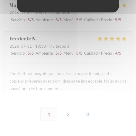
Maryse
E
2026-07-31
- 19:00 - Invitados 4
Servicio
:
5
/5
Ambiente
:
5
/5
Menú
:
5
/5
Calidad / Precio
:
5
/5
Frederic
N
2026-07-31
- 19:30 - Invitados 3
Servicio
:
5
/5
Ambiente
:
5
/5
Menú
:
5
/5
Calidad / Precio
:
4
/5
L'endroit est magnifique, un service au petit soin, plats
copieux préparés avec soin, dressage impeccable. Nous avons
passé un très bon moment.
1
2
3