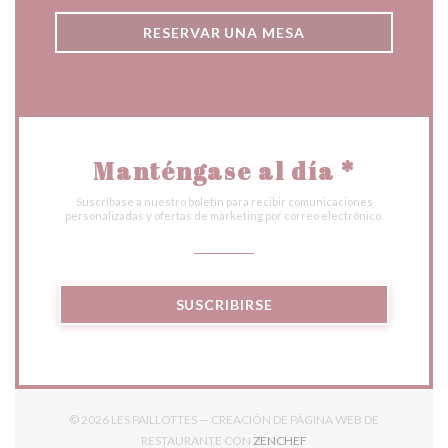
RESERVAR UNA MESA
Manténgase al día
*
Suscríbase a nuestro boletín para recibir comunicaciones
personalizadas y ofertas de marketing por correo electrónico.
SUSCRIBIRSE
© 2026 LES PAILLOTTES — CREACIÓN DE PÁGINA WEB DE
((ABRE EN UNA NUEVA V
RESTAURANTE CON
ZENCHEF