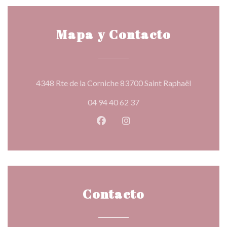
Mapa y Contacto
((abre en 
4348 Rte de la Corniche 83700 Saint Raphaël
04 94 40 62 37
Facebook ((abre en una nueva v
Instagram ((abre en una 
Contacto