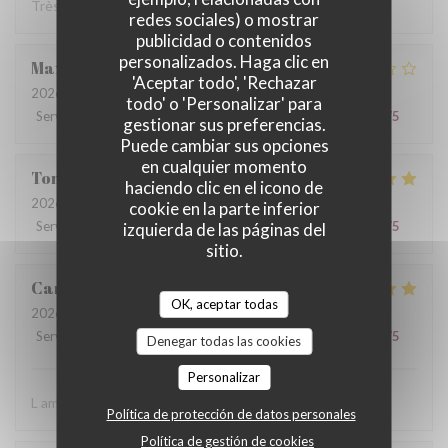
Très bon accueil ! Plat excellent .. Cadre magnifique
redes sociales) o mostrar
publicidad o contenidos
personalizados. Haga clic en
Maxime
G
'Aceptar todo', 'Rechazar
2026-08-01
- 20:00 - Invitados 3
todo' o 'Personalizar' para
Servicio
:
2
/5
Ambiente
:
3
/5
Menú
:
2
/5
Calidad / Precio
:
2
/5
gestionar sus preferencias.
Puede cambiar sus opciones
en cualquier momento
Tom
A
haciendo clic en el icono de
2026-08-03
- 21:00 - Invitados 2
cookie en la parte inferior
Servicio
:
5
/5
Ambiente
:
5
/5
Menú
:
5
/5
Calidad / Precio
:
5
/5
izquierda de las páginas del
sitio.
Caroline
B
OK, aceptar todas
2026-07-31
- 20:30 - Invitados 2
Servicio
:
5
/5
Ambiente
:
5
/5
Menú
:
5
/5
Calidad / Precio
:
5
/5
Denegar todas las cookies
Personalizar
L ambiance les plats L’équipe
Política de protección de datos personales
Política de gestión de cookies