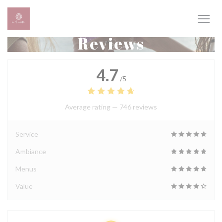
Personalizing your cookie choices
Reviews
4.7
/5
Average rating —
746 reviews
Service
Ambiance
Menus
Value