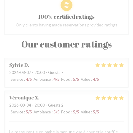
100% certified ratings
Only clients having made reservations provided ratings
Our customer ratings
Sylvie
D
2026-08-07
- 20:00 - Guests 7
Service
:
4
/5
Ambiance
:
4
/5
Food
:
5
/5
Value
:
4
/5
Véronique
Z
2026-08-04
- 20:00 - Guests 2
Service
:
5
/5
Ambiance
:
5
/5
Food
:
5
/5
Value
:
5
/5
Le restaurant surplombe la mer une vue à couper le souffle. L