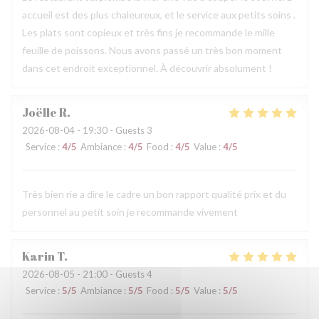
accueil est des plus chaleureux, et le service aux petits soins .
Les plats sont copieux et très fins je recommande le mille
feuille de poissons. Nous avons passé un très bon moment
dans cet endroit exceptionnel. À découvrir absolument !
Joëlle
R
2026-08-04
- 19:30 - Guests 3
Service
:
4
/5
Ambiance
:
4
/5
Food
:
4
/5
Value
:
4
/5
Très bien rie a dire le cadre un bon rapport qualité prix et du
personnel au petit soin je recommande vivement
Karin
T
2026-08-05
- 21:00 - Guests 4
Service
:
5
/5
Ambiance
:
5
/5
Food
:
5
/5
Value
:
5
/5