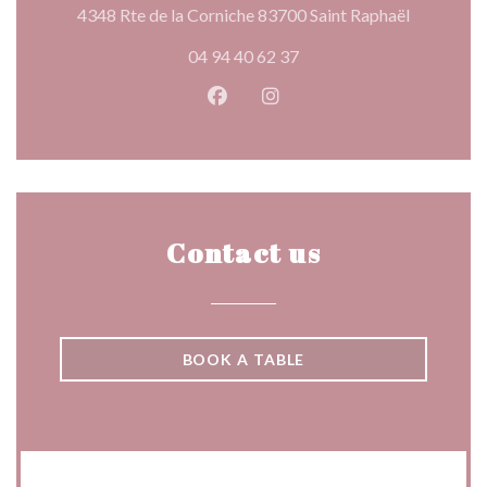
((opens in
4348 Rte de la Corniche 83700 Saint Raphaël
04 94 40 62 37
Facebook ((opens in a new wind
Instagram ((opens in a n
Contact us
BOOK A TABLE