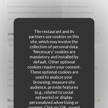
Un très bon restaurant, une cuisine excellente et une
ambiance merveilleuse avec une belle vue sur la mer. Nous
avons passé une soirée agréable et savoureuse.
The restaurant and its
audrey
A
partners use cookies on this
2026-08-01
- 19:30 - Guests 4
site, which may involve the
Service
:
4
/5
Ambiance
:
2
/5
Food
:
2
/5
Value
:
2
/5
collection of personal data.
'Necessary' cookies are
mandatory and installed by
Très déçu je ne reviendrai pas Accueil moyen Salade avec
default. Other optional
cookies require your consent.
tomates molles coupées grossièrement 3 rondelles de radis
These optional cookies are
et deux tranches d’avocat. Pastèques molles qui devant
used to analyze your
tremper depuis un moment dans la salade prête à l’avance
browsing, measure site
Bref je mange mieux chez moi
audience, provide features
(e.g., related to social
networks) or display
Béatrice
P
personalized advertising or
2026-08-01
- 12:30 - Guests 3
content. Click on 'OK, accept