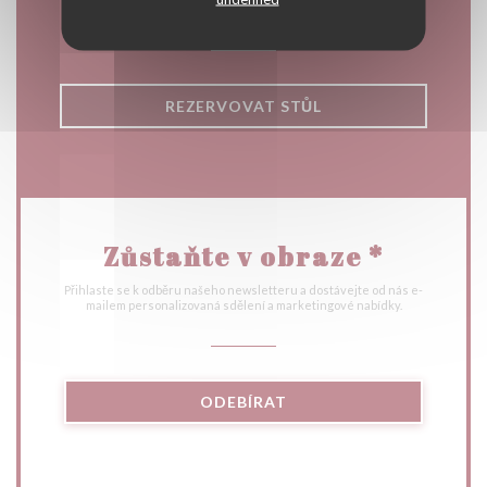
REZERVOVAT STŮL
Zůstaňte v obraze
*
Přihlaste se k odběru našeho newsletteru a dostávejte od nás e-
mailem personalizovaná sdělení a marketingové nabídky.
ODEBÍRAT