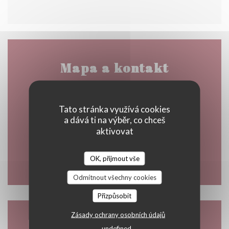
Mapa a kontakt
Tato stránka využívá cookies
((otevře s
4348 Rte de la Corniche 83700 Saint Raphaël
a dává ti na výběr, co chceš
aktivovat
04 94 40 62 37
OK, přijmout vše
Facebook ((otevře se v novém o
Instagram ((otevře se v n
Odmítnout všechny cookies
Přizpůsobit
Zásady ochrany osobních údajů
Kontaktujte nás
undefined