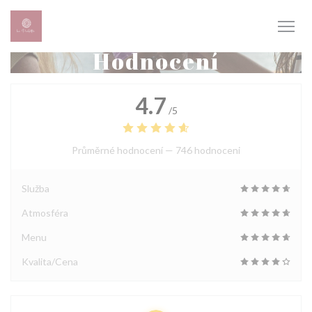
Panel pro správu cookies
Hodnocení
4.7
/5
Průměrné hodnocení —
746 hodnoceni
Služba
Atmosféra
Menu
Kvalita/Cena