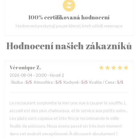
100% certifikovaná hodnocení
Hodnocení poskytují pouze klienti, kteří učinili rezervace
Hodnocení našich zákazníků
Véronique
Z
2026-08-04
- 20:00 - Hosté 2
Služba
:
5
/5
Atmosféra
:
5
/5
Kuchyně
:
5
/5
Kvalita / Cena
:
5
/5
Le restaurant surplombe la mer une vue à couper le souffle. L
accueil est des plus chaleureux, et le service aux petits soins .
Les plats sont copieux et très fins je recommande le mille
feuille de poissons. Nous avons passé un très bon moment
dans cet endroit exceptionnel. À découvrir absolument !