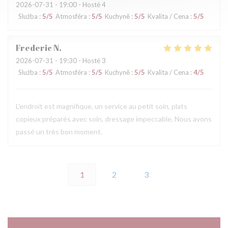
2026-07-31
- 19:00 - Hosté 4
Služba
:
5
/5
Atmosféra
:
5
/5
Kuchyně
:
5
/5
Kvalita / Cena
:
5
/5
Frederic
N
2026-07-31
- 19:30 - Hosté 3
Služba
:
5
/5
Atmosféra
:
5
/5
Kuchyně
:
5
/5
Kvalita / Cena
:
4
/5
L'endroit est magnifique, un service au petit soin, plats
copieux préparés avec soin, dressage impeccable. Nous avons
passé un très bon moment.
1
2
3