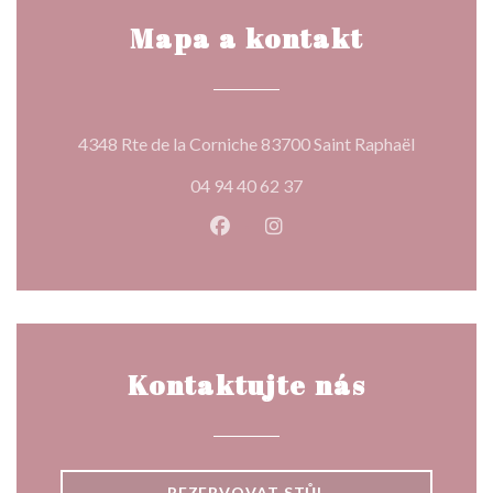
Mapa a kontakt
((otevře s
4348 Rte de la Corniche 83700 Saint Raphaël
04 94 40 62 37
Facebook ((otevře se v novém o
Instagram ((otevře se v n
Kontaktujte nás
REZERVOVAT STŮL