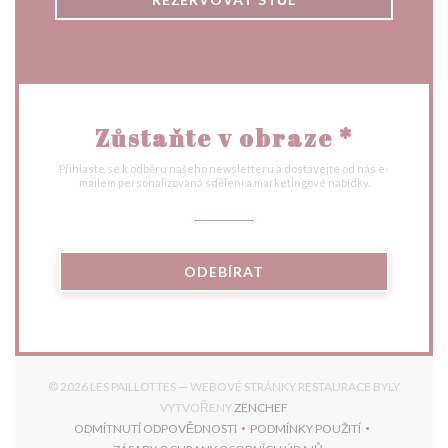
Zůstaňte v obraze
*
Přihlaste se k odběru našeho newsletteru a dostávejte od nás e-
mailem personalizovaná sdělení a marketingové nabídky.
ODEBÍRAT
© 2026 LES PAILLOTTES — WEBOVÉ STRÁNKY RESTAURACE BYLY
((OTEVŘE SE V NOVÉM OKNĚ
VYTVOŘENY
ZENCHEF
ODMÍTNUTÍ ODPOVĚDNOSTI
PODMÍNKY POUŽITÍ
((OTEVŘE SE V NOVÉM OKNĚ))
((OTEVŘE SE V NOVÉM 