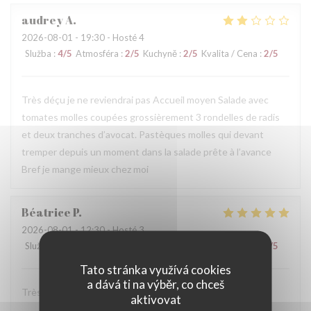
audrey
A
2026-08-01
- 19:30 - Hosté 4
Služba
:
4
/5
Atmosféra
:
2
/5
Kuchyně
:
2
/5
Kvalita / Cena
:
2
/5
Très déçu je ne reviendrai pas Accueil moyen Salade avec
tomates molles coupées grossièrement 3 rondelles de radis
et deux tranches d’avocat. Pastèques molles qui devant
tremper depuis un moment dans la salade prête à l’avance
Bref je mange mieux chez moi
Béatrice
P
2026-08-01
- 12:30 - Hosté 3
Služba
:
5
/5
Atmosféra
:
5
/5
Kuchyně
:
5
/5
Kvalita / Cena
:
4
/5
Tato stránka využívá cookies
a dává ti na výběr, co chceš
Très bon accueil ! Plat excellent .. Cadre magnifique
aktivovat