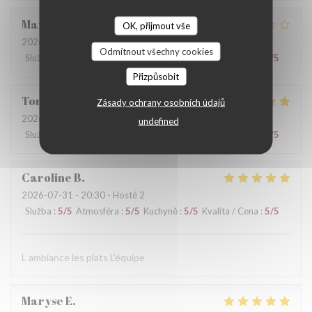
Maxime
G
OK, přijmout vše
2026-08-01
- 20:00 - Hosté 3
Odmítnout všechny cookies
Služba
:
2
/5
Atmosféra
:
3
/5
Kuchyně
:
2
/5
Kvalita / Cena
:
2
/5
Přizpůsobit
Tom
A
Zásady ochrany osobních údajů
2026-08-03
- 21:00 - Hosté 2
undefined
Služba
:
5
/5
Atmosféra
:
5
/5
Kuchyně
:
5
/5
Kvalita / Cena
:
5
/5
Caroline
B
2026-07-31
- 20:30 - Hosté 2
Služba
:
5
/5
Atmosféra
:
5
/5
Kuchyně
:
5
/5
Kvalita / Cena
:
5
/5
L ambiance les plats L’équipe
Maryse
E