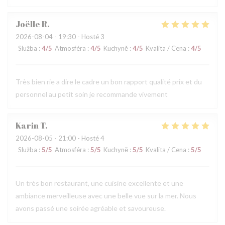
Joëlle
R
2026-08-04
- 19:30 - Hosté 3
Služba
:
4
/5
Atmosféra
:
4
/5
Kuchyně
:
4
/5
Kvalita / Cena
:
4
/5
Très bien rie a dire le cadre un bon rapport qualité prix et du
personnel au petit soin je recommande vivement
Karin
T
2026-08-05
- 21:00 - Hosté 4
Služba
:
5
/5
Atmosféra
:
5
/5
Kuchyně
:
5
/5
Kvalita / Cena
:
5
/5
Un très bon restaurant, une cuisine excellente et une
ambiance merveilleuse avec une belle vue sur la mer. Nous
avons passé une soirée agréable et savoureuse.