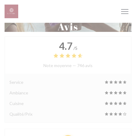
Personnalisation de vos choix en matière de cookies
Avis
4.7
/5
Note moyenne —
746 avis
Service
Ambiance
Cuisine
Qualité/Prix