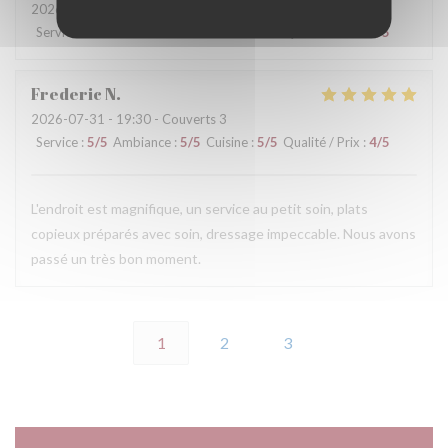
2026-07-31
- 19:00 - Couverts 4
Service
:
5
/5
Ambiance
:
5
/5
Cuisine
:
5
/5
Qualité / Prix
:
5
/5
Frederic
N
2026-07-31
- 19:30 - Couverts 3
Service
:
5
/5
Ambiance
:
5
/5
Cuisine
:
5
/5
Qualité / Prix
:
4
/5
L'endroit est magnifique, un service au petit soin, plats
copieux préparés avec soin, dressage impeccable. Nous avons
passé un très bon moment.
1
2
3