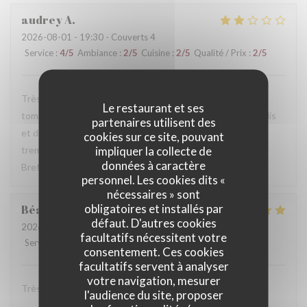
audrey
A
2026-08-01
- 19:30 - Couverts 4
Service
:
4
/5
Ambiance
:
2
/5
Cuisine
:
2
/5
Qualité / Prix
:
2
/5
Très déçu je ne reviendrai pas Accueil moyen Salade avec
Le restaurant et ses
tomates molles coupées grossièrement 3 rondelles de radis
partenaires utilisent des
et deux tranches d’avocat. Pastèques molles qui devant
cookies sur ce site, pouvant
impliquer la collecte de
tremper depuis un moment dans la salade prête à l’avance
données à caractère
Bref je mange mieux chez moi
personnel. Les cookies dits «
nécessaires » sont
obligatoires et installés par
Béatrice
P
défaut. D'autres cookies
2026-08-01
- 12:30 - Couverts 3
facultatifs nécessitent votre
Service
:
5
/5
Ambiance
:
5
/5
Cuisine
:
5
/5
Qualité / Prix
:
4
/5
consentement. Ces cookies
facultatifs servent à analyser
votre navigation, mesurer
Très bon accueil ! Plat excellent .. Cadre magnifique
l'audience du site, proposer