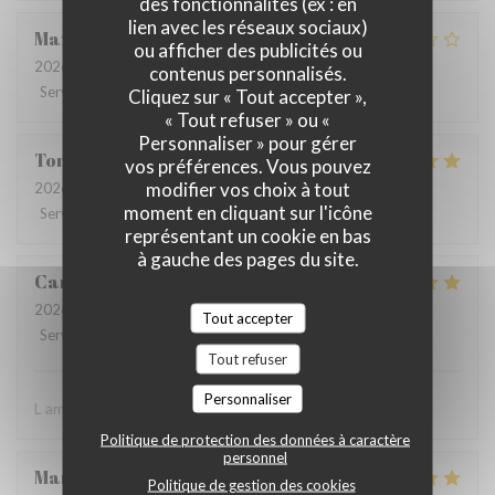
des fonctionnalités (ex : en
lien avec les réseaux sociaux)
Maxime
G
ou afficher des publicités ou
2026-08-01
- 20:00 - Couverts 3
contenus personnalisés.
Service
:
2
/5
Ambiance
:
3
/5
Cuisine
:
2
/5
Qualité / Prix
:
2
/5
Cliquez sur « Tout accepter »,
« Tout refuser » ou «
Personnaliser » pour gérer
Tom
A
vos préférences. Vous pouvez
modifier vos choix à tout
2026-08-03
- 21:00 - Couverts 2
moment en cliquant sur l'icône
Service
:
5
/5
Ambiance
:
5
/5
Cuisine
:
5
/5
Qualité / Prix
:
5
/5
représentant un cookie en bas
à gauche des pages du site.
Caroline
B
2026-07-31
- 20:30 - Couverts 2
Tout accepter
Service
:
5
/5
Ambiance
:
5
/5
Cuisine
:
5
/5
Qualité / Prix
:
5
/5
Tout refuser
Personnaliser
L ambiance les plats L’équipe
Politique de protection des données à caractère
personnel
Maryse
E
Politique de gestion des cookies