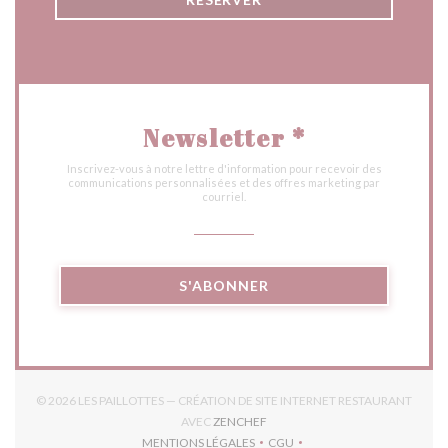
Newsletter
*
Inscrivez-vous à notre lettre d'information pour recevoir des
communications personnalisées et des offres marketing par
courriel.
S'ABONNER
© 2026 LES PAILLOTTES — CRÉATION DE SITE INTERNET RESTAURANT
((OUVRE UNE NOUVELLE FENÊTR
AVEC
ZENCHEF
MENTIONS LÉGALES
CGU