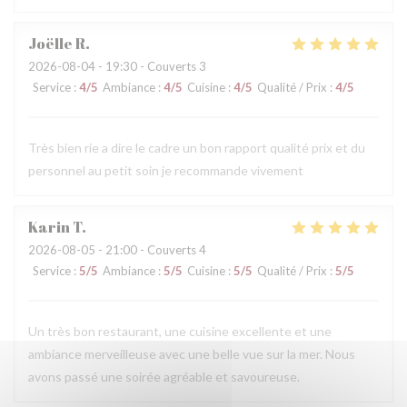
Joëlle
R
2026-08-04
- 19:30 - Couverts 3
Service
:
4
/5
Ambiance
:
4
/5
Cuisine
:
4
/5
Qualité / Prix
:
4
/5
Très bien rie a dire le cadre un bon rapport qualité prix et du
personnel au petit soin je recommande vivement
Karin
T
2026-08-05
- 21:00 - Couverts 4
Service
:
5
/5
Ambiance
:
5
/5
Cuisine
:
5
/5
Qualité / Prix
:
5
/5
Un très bon restaurant, une cuisine excellente et une
ambiance merveilleuse avec une belle vue sur la mer. Nous
avons passé une soirée agréable et savoureuse.