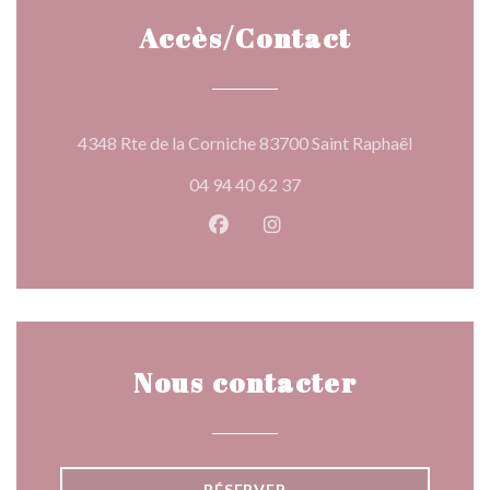
Accès/Contact
((ouvre un
4348 Rte de la Corniche 83700 Saint Raphaël
04 94 40 62 37
Facebook ((ouvre une nouvelle 
Instagram ((ouvre une nou
Nous contacter
RÉSERVER